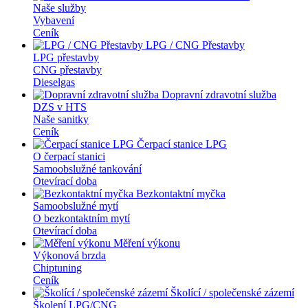
Naše služby
Vybavení
Ceník
LPG / CNG Přestavby
LPG přestavby
CNG přestavby
Dieselgas
Dopravní zdravotní služba
DZS v HTS
Naše sanitky
Ceník
Čerpací stanice LPG
O čerpací stanici
Samoobslužné tankování
Otevírací doba
Bezkontaktní myčka
Samoobslužné mytí
O bezkontaktním mytí
Otevírací doba
Měření výkonu
Výkonová brzda
Chiptuning
Ceník
Školící / společenské zázemí
Školení LPG/CNG