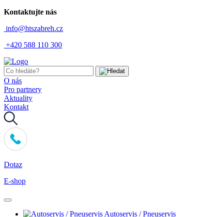
Kontaktujte nás
info@htszabreh.cz
+420 588 110 300
O nás
Pro partnery
Aktuality
Kontakt
Dotaz
E-shop
Autoservis / Pneuservis