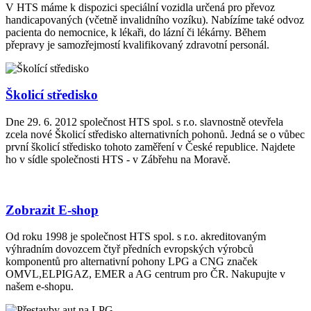
V HTS máme k dispozici speciální vozidla určená pro převoz
handicapovaných (včetně invalidního vozíku). Nabízíme také odvoz
pacienta do nemocnice, k lékaři, do lázní či lékárny. Během
přepravy je samozřejmostí kvalifikovaný zdravotní personál.
Školicí středisko
Dne 29. 6. 2012 společnost HTS spol. s r.o. slavnostně otevřela
zcela nové Školicí středisko alternativních pohonů. Jedná se o vůbec
první školicí středisko tohoto zaměření v České republice. Najdete
ho v sídle společnosti HTS - v Zábřehu na Moravě.
Zobrazit E-shop
Od roku 1998 je společnost HTS spol. s r.o. akreditovaným
výhradním dovozcem čtyř předních evropských výrobců
komponentů pro alternativní pohony LPG a CNG značek
OMVL,ELPIGAZ, EMER a AG centrum pro ČR. Nakupujte v
našem e-shopu.