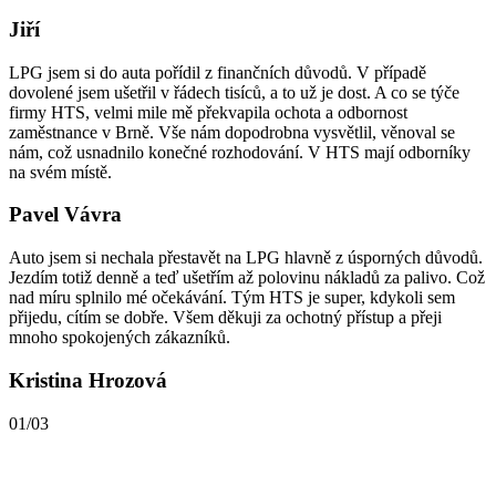
Jiří
LPG jsem si do auta pořídil z finančních důvodů. V případě
dovolené jsem ušetřil v řádech tisíců, a to už je dost. A co se týče
firmy HTS, velmi mile mě překvapila ochota a odbornost
zaměstnance v Brně. Vše nám dopodrobna vysvětlil, věnoval se
nám, což usnadnilo konečné rozhodování. V HTS mají odborníky
na svém místě.
Pavel Vávra
Auto jsem si nechala přestavět na LPG hlavně z úsporných důvodů.
Jezdím totiž denně a teď ušetřím až polovinu nákladů za palivo. Což
nad míru splnilo mé očekávání. Tým HTS je super, kdykoli sem
přijedu, cítím se dobře. Všem děkuji za ochotný přístup a přeji
mnoho spokojených zákazníků.
Kristina Hrozová
01/03