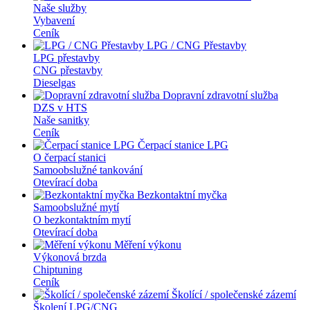
Naše služby
Vybavení
Ceník
LPG / CNG Přestavby
LPG přestavby
CNG přestavby
Dieselgas
Dopravní zdravotní služba
DZS v HTS
Naše sanitky
Ceník
Čerpací stanice LPG
O čerpací stanici
Samoobslužné tankování
Otevírací doba
Bezkontaktní myčka
Samoobslužné mytí
O bezkontaktním mytí
Otevírací doba
Měření výkonu
Výkonová brzda
Chiptuning
Ceník
Školící / společenské zázemí
Školení LPG/CNG