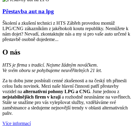
Přestavba aut na lpg
Školení a zkušení technici z HTS Zábřeh provedou montáž
LPG/CNG zákazníkům z jakéhokoli koutu republiky. Nemůžete k
nám dojet? Nevadí, zkontaktujte nás a my si pro vaše auto určené k
přestavbě osobně dojedeme...
O nás
HTS je firma s tradicí. Nejsme žádným nováčkem.
Ve svém oboru se pohybujeme neuvěřitelných 21 let.
Za tu dobu jsme posbírali cenné zkušenosti a na český trh přinesli
celou řadu novinek. Mezi naše hlavní činnosti patří přestavby
vozidel na
alternativní pohony LPG a CNG
. Jsme jednou z
nejstabilnějších firem v kraji
a rozhodně neusínáme na vavřínech.
Stále se snažíme pro vás vylepšovat služby, vzděláváme své
zaměstnance a sledujeme nejnovější trendy v oblasti alternativních
paliv.
Více informací