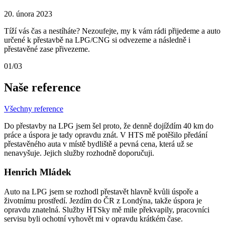
20. února 2023
Tíží vás čas a nestíháte? Nezoufejte, my k vám rádi přijedeme a auto
určené k přestavbě na LPG/CNG si odvezeme a následně i
přestavěné zase přivezeme.
01/03
Naše reference
Všechny reference
Do přestavby na LPG jsem šel proto, že denně dojíždím 40 km do
práce a úspora je tady opravdu znát. V HTS mě potěšilo předání
přestavěného auta v místě bydliště a pevná cena, která už se
nenavyšuje. Jejich služby rozhodně doporučuji.
Henrich Mládek
Auto na LPG jsem se rozhodl přestavět hlavně kvůli úspoře a
životnímu prostředí. Jezdím do ČR z Londýna, takže úspora je
opravdu znatelná. Služby HTSky mě mile překvapily, pracovníci
servisu byli ochotní vyhovět mi v opravdu krátkém čase.