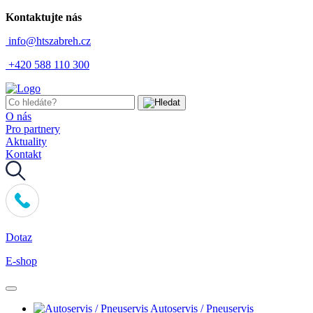
Kontaktujte nás
info@htszabreh.cz
+420 588 110 300
O nás
Pro partnery
Aktuality
Kontakt
Dotaz
E-shop
Autoservis / Pneuservis