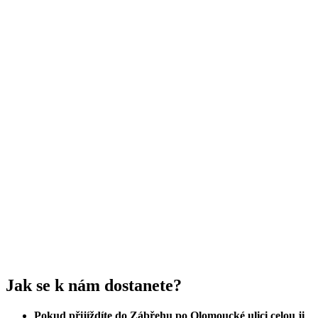
Jak se k nám dostanete?
Pokud přijíždíte do Zábřehu po Olomoucké ulici celou ji