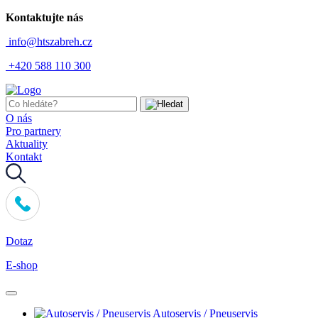
Kontaktujte nás
info@htszabreh.cz
+420 588 110 300
O nás
Pro partnery
Aktuality
Kontakt
Dotaz
E-shop
Autoservis / Pneuservis