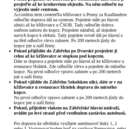
projeďte až ke kruhovému objezdu. Na něm odbočte na
výjezdu směr centrum.
Accordion item contentNa křižovatce u Penny za Kauflandem
odbočíte doprava dál na centrum. Pojedete stále po hlavní
silnici až ke křižovatce u ČSOB. Tady odbočíte doleva
směrem nahoru do kopce. Projedete náměstí, až dojedete
navrch kopce k elektru. Tady pojedete rovně dál po hlavní a
na třetí odbočce vlevo zahnete. Po 200 metrech jízdy do
kopce jste u naší firmy.
Pokud přijíždíte do Zábřehu po Dvorské projedete ji
celou až ke křižovatce se stopkou pod kopcem.
Dáte se doprava a pojedete stále po hlavní až ke křižovatce u
restaurace Hrádek. Zde odbočíte vlevo a pojedete do mírného
kopce. Na první odbočce vpravo zahnete a po 200 metrech
jste u naší firmy.
Pokud vjíždíte do Zábřehu Sokolskou ulicí, dáte se v na
křižovatce u restaurace Hrádek doprava do mírného
kopce.
Na první odbočce vpravo zahnete a po 200 metrech jízdy do
kopce jste u naší firmy.
Pokud, přijedete vlakem na Zábřežské hlavní nádraží,
uvidíte po levé straně před vestibulem zastávku autobusů.
Pro dopravu ke středisku využijete autobusové linky 1, 2
nebo 3. Vystupovat budete buď na zastávce Nemocnice, nebo