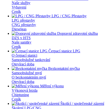
Naše služby
Vybavení
Ceník
LPG / CNG Přestavby
LPG přestavby
CNG přestavby
Dieselgas
Dopravní zdravotní služba
DZS v HTS
Naše sanitky
Ceník
Čerpací stanice LPG
O čerpací stanici
Samoobslužné tankování
Otevírací doba
Bezkontaktní myčka
Samoobslužné mytí
O bezkontaktním mytí
Otevírací doba
Měření výkonu
Výkonová brzda
Chiptuning
Ceník
Školící / společenské zázemí
Školení LPG/CNG