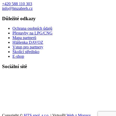
+420 588 110 303
info@htszabreh.cz
Důležité odkazy
Ochrana osobních údajů
Přestavby na LPG/CNG
Mapa partnerů
Hlášenka DAVOZ
Vstup pro partnery
Školící středisko
E-shop
Sociální sítě
Copyright ©
HTS spol. s r.o.
| Vytvořil
Web z Moravy