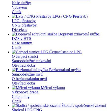
Naše služby
Vybavení
Ceník
LPG / CNG Přestavby
LPG přestavby
CNG přestavby
Dieselgas
Dopravní zdravotní služba
DZS v HTS
Naše sanitky
Ceník
Čerpací stanice LPG
O čerpací stanici
Samoobslužné tankování
Otevírací doba
Bezkontaktní myčka
Samoobslužné mytí
O bezkontaktním mytí
Otevírací doba
Měření výkonu
Výkonová brzda
Chiptuning
Ceník
Školící / společenské zázemí
Školení LPG/CNG