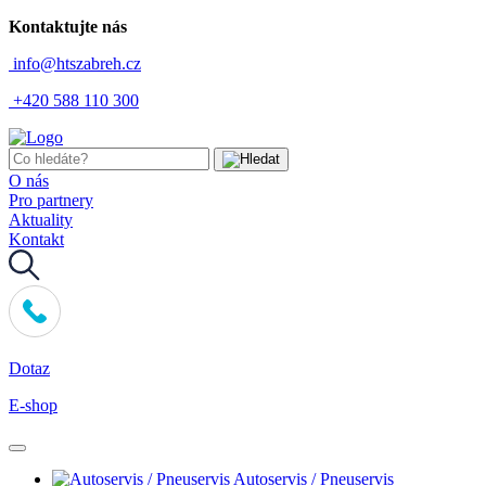
Kontaktujte nás
info@htszabreh.cz
+420 588 110 300
O nás
Pro partnery
Aktuality
Kontakt
Dotaz
E-shop
Autoservis / Pneuservis