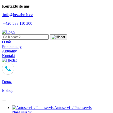
Kontaktujte nás
info@htszabreh.cz
+420 588 110 300
O nás
Pro partnery
Aktuality
Kontakt
Dotaz
E-shop
Autoservis / Pneuservis
Naše služby