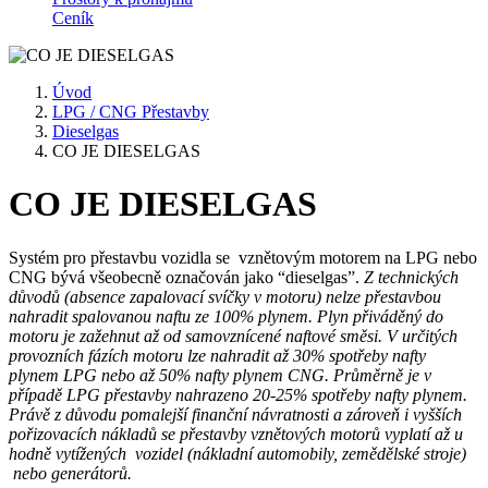
Ceník
Úvod
LPG / CNG Přestavby
Dieselgas
CO JE DIESELGAS
CO JE DIESELGAS
Systém pro přestavbu vozidla se vznětovým motorem na LPG nebo
CNG bývá všeobecně označován jako “dieselgas”.
Z technických
důvodů (absence zapalovací svíčky v motoru) nelze přestavbou
nahradit spalovanou naftu ze 100% plynem. Plyn přiváděný do
motoru je zažehnut až od samovznícené naftové směsi. V určitých
provozních fázích motoru lze nahradit až 30% spotřeby nafty
plynem LPG nebo až 50% nafty plynem CNG. Průměrně je v
případě LPG přestavby nahrazeno 20-25% spotřeby nafty plynem.
Právě z důvodu pomalejší finanční návratnosti a zároveň i vyšších
pořizovacích nákladů se přestavby vznětových motorů vyplatí až u
hodně vytížených vozidel (nákladní automobily, zemědělské stroje)
nebo generátorů.