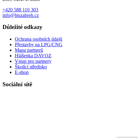
+420 588 110 303
info@htszabreh.cz
Důležité odkazy
Ochrana osobních údajů
Přestavby na LPG/CNG
Mapa partnerů
Hlášenka DAVOZ
Vstup pro partnery
Školící středisko
E-shop
Sociální sítě