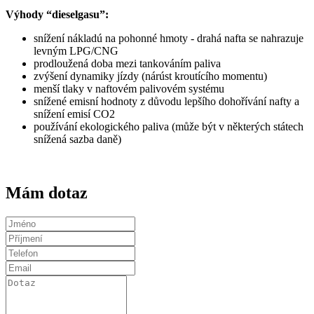
Výhody “dieselgasu”:
snížení nákladú na pohonné hmoty - drahá nafta se nahrazuje
levným LPG/CNG
prodloužená doba mezi tankováním paliva
zvýšení dynamiky jízdy (nárúst kroutícího momentu)
menší tlaky v naftovém palivovém systému
snížené emisní hodnoty z důvodu lepšího dohořívání nafty a
snížení emisí CO2
používání ekologického paliva (může být v některých státech
snížená sazba daně)
Mám dotaz