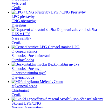
Vybavení
Ceník
LPG / CNG Přestavby
LPG přestavby
CNG přestavby
Dieselgas
Dopravní zdravotní služba
DZS v HTS
Naše sanitky
Ceník
Čerpací stanice LPG
O čerpací stanici
Samoobslužné tankování
Otevírací doba
Bezkontaktní myčka
Samoobslužné mytí
O bezkontaktním mytí
Otevírací doba
Měření výkonu
Výkonová brzda
Chiptuning
Ceník
Školící / společenské zázemí
Školení LPG/CNG
Prostory k pronájmu