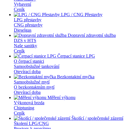
Vybavení
Ceník
LPG / CNG Přestavby
LPG přestavby
CNG přestavby
Dieselgas
Dopravní zdravotní služba
DZS v HTS
Naše sanitky
Ceník
Čerpací stanice LPG
O čerpací stanici
Samoobslužné tankování
Otevírací doba
Bezkontaktní myčka
Samoobslužné mytí
O bezkontaktním mytí
Otevírací doba
Měření výkonu
Výkonová brzda
Chiptuning
Ceník
Školící / společenské zázemí
Školení LPG/CNG
Prostory k pronájmu